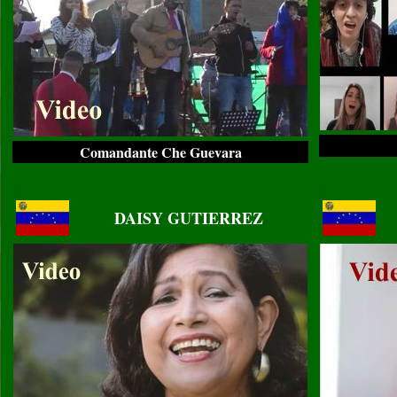
Comandante Che Guevara
..
..
DAISY GUTIERREZ