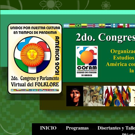
....
INICIO
.
..
...
Programas
Disertantes y Tall
Plásti