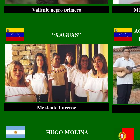
Valiente negro primero
Mú
..
..
A
“XAGUAS”
Me siento Larense
..
..
HUGO MOLINA