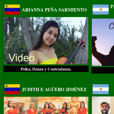
..
P
ARIANNA PEÑA SARMIENTO
Polka, Danza y Contradanza.
..
..
JUDITH E AGÜERO JIMÉNEZ